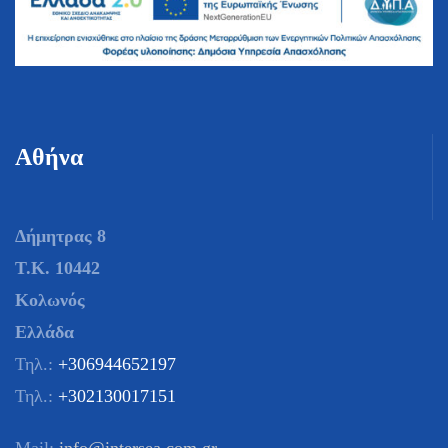
Αθήνα
Δήμητρας 8
Τ.Κ. 10442
Κολωνός
Ελλάδα
Τηλ.:
+306944652197
Τηλ.:
+302130017151
Mail:
info@intersea.com.gr