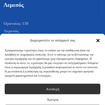
Λεμεσός
Ομονοίας 130
Λεμεσός
Κύπρος
Διαχειριστείτε το απόρρητό σας
Τηλ.:
+306944652197
Χρησιμοποιούμε τεχνολογίες όπως τα cookies για την αποθήκευση ή/και την
Τηλ.:
+35725029098
πρόσβαση σε πληροφορίες συσκευής. Αυτό το κάνουμε για να βελτιώσουμε την
εμπειρία περιήγησης και να εμφανίσουμε (μη) εξατομικευμένες διαφημίσεις. Η
συναίνεση σε αυτές τις τεχνολογίες θα μας επιτρέψει να επεξεργαζόμαστε δεδομένα
Mail:
info@intersea.com.gr
όπως η συμπεριφορά περιήγησης ή μοναδικά αναγνωριστικά σε αυτόν τον ιστότοπο.
Η μη συναίνεση ή η ανάκληση της συγκατάθεσης μπορεί να επηρεάσει αρνητικά
ορισμένα χαρακτηριστικά και λειτουργίες.
Αποδοχή
Άρνηση